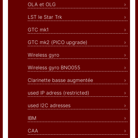
OLA et OLG
GY-521
LST le Star Trk
GY-86
GTC mk1
HW-017 capacitive touch
sensor
GTC mk2 (PICO upgrade)
cable réseau RJ45
Wireless gyro
MAX485
Wireless gyro BNO055
MAX604
Clarinette basse augmentée
LED adressables
used IP adress (restricted)
XLR3 pinout
used I2C adresses
XLR5 bus I2C
IBM
PCA9306 I2C level
adaptor
CAA