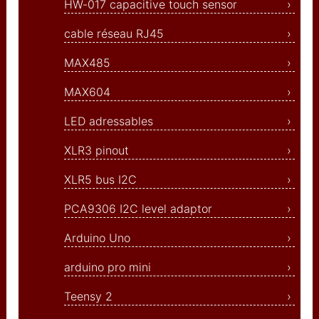
HW-017 capacitive touch sensor
partage de dossiers
WIN11
cable réseau RJ45
routeurs pour Artnet
MAX485
astuces réseau
MAX604
demarrer directement win
LED adressables
stream deck
XLR3 pinout
launchpad
XLR5 bus I2C
NDI
PCA9306 I2C level adaptor
winblows11
Arduino Uno
Hum Hub
arduino pro mini
couleurs LED Oli_Lab
Teensy 2
ntdll dll crash