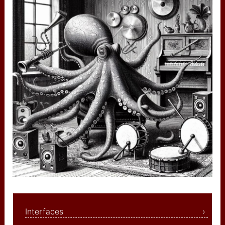
augmentée
used IP adress (restricted)
used I2C adresses
IBM
CAA
USB MIDI to OSC
Artnet
arnet wifi
composants
Minitel
midi input/output
Interfaces
ADS1115