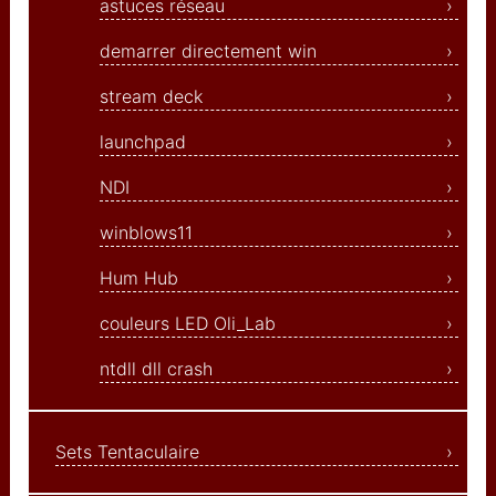
manage access
astuces réseau
get help
demarrer directement win
markdown test
stream deck
launchpad
NDI
winblows11
Hum Hub
couleurs LED Oli_Lab
ntdll dll crash
Sets Tentaculaire