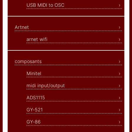
Arduino Uno
USB MIDI to OSC
arduino pro mini
Teensy 2
Artnet
Raspberry Pico
arnet wifi
ESP8266 wemos mini pro
d1
composants
ESP32
Minitel
lecteur code à barre
midi input/output
itead studio iboard
ADS1115
CAP1188 I2C SPI touch
GY-521
Usine and Co
GY-86
robocopy