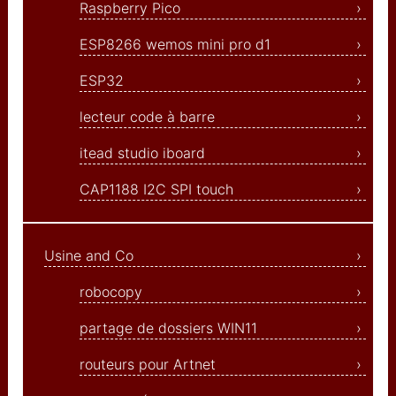
Raspberry Pico
Sets Tentaculaire
ESP8266 wemos mini pro d1
Poésie Sonore
ESP32
Oli_Go
lecteur code à barre
projet ecole 2025
itead studio iboard
cyanine theme
CAP1188 I2C SPI touch
landingpage
colors and fonts
Usine and Co
footer
robocopy
content elements
partage de dossiers WIN11
setup your website
write content
routeurs pour Artnet