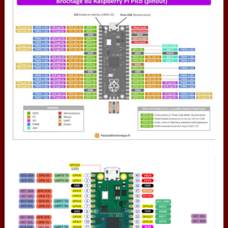
augmentée
used IP adress (restricted)
used I2C adresses
IBM
CAA
USB MIDI to OSC
Artnet
arnet wifi
composants
Minitel
midi input/output
ADS1115