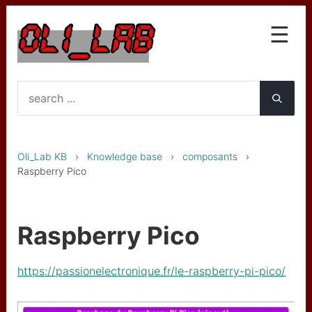
☰
Knowledge base
Interfaces
OLA et OLG
Oli_Lab KB
›
Knowledge base
›
composants
›
LST le Star Trk
Raspberry Pico
GTC mk1
GTC mk2 (PICO upgrade)
Raspberry Pico
Wireless gyro
https://passionelectronique.fr/le-raspberry-pi-pico/
Wireless gyro BNO055
Clarinette basse