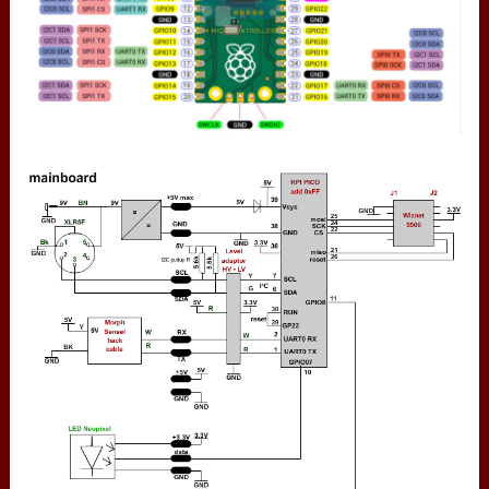
GY-521
GY-86
HW-017 capacitive touch
sensor
cable réseau RJ45
MAX485
MAX604
LED adressables
XLR3 pinout
XLR5 bus I2C
PCA9306 I2C level
adaptor