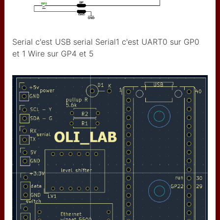
Arduino Uno
arduino pro mini
Serial c'est USB serial Serial1 c'est UART0 sur GP0
Teensy 2
et 1 Wire sur GP4 et 5
Raspberry Pico
ESP8266 wemos mini pro
d1
ESP32
lecteur code à barre
itead studio iboard
CAP1188 I2C SPI touch
Usine and Co
robocopy