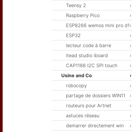
Teensy 2
Raspberry Pico
ESP8266 wemos mini pro d1
ESP32
lecteur code à barre
itead studio iboard
CAP1188 I2C SPI touch
Usine and Co
robocopy
partage de dossiers WIN11
routeurs pour Artnet
astuces réseau
demarrer directement win