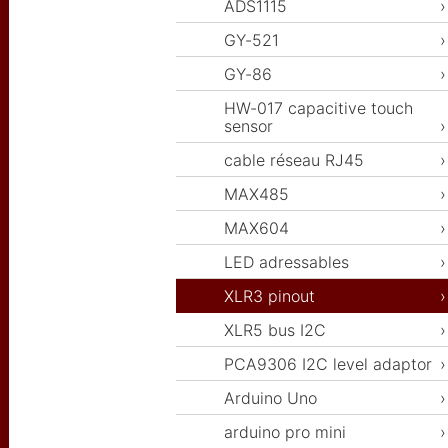
ADS1115
GY-521
GY-86
HW-017 capacitive touch
sensor
cable réseau RJ45
MAX485
MAX604
LED adressables
XLR3 pinout
XLR5 bus I2C
PCA9306 I2C level adaptor
Arduino Uno
arduino pro mini